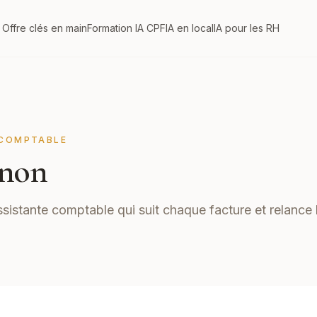
Offre clés en main
Formation IA CPF
IA en local
IA pour les RH
COMPTABLE
non
ssistante comptable qui suit chaque facture et relance 