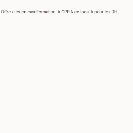
Offre clés en main
Formation IA CPF
IA en local
IA pour les RH